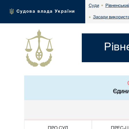
Рівненський
Суди
•
Судова влада України
Засади використа
•
Рівн
Єдини
ПРО СУД
ПРЕС-Ц