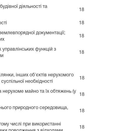
удівної діяльності та
18
ості
18
землевпорядної документації;
18
их
х управлінських функцій з
18
ми
лянки, інших об'єктів нерухомого
18
 суспільної необхідності
а нерухоме майно та їх обтяжень (у
18
нього природного середовища,
18
тому числі при використанні
18
пеки поводження з відходами