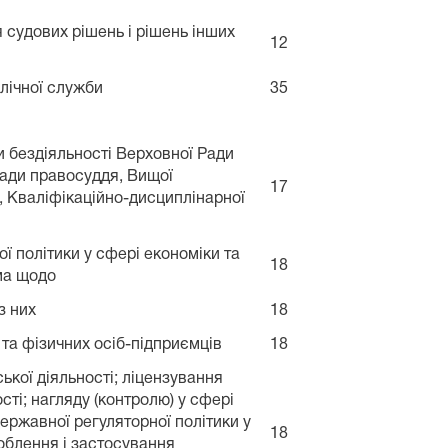
судових рішень і рішень інших
12
лічної служби
35
и бездіяльності Верховної Ради
ради правосуддя, Вищої
17
и, Кваліфікаційно-дисциплінарної
ї політики у сфері економіки та
18
ема щодо
з них
18
 та фізичних осіб-підприємців
18
ької діяльності; ліцензування
сті; нагляду (контролю) у сфері
державної регуляторної політики у
18
роблення і застосування