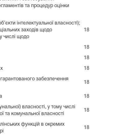
егламентів та процедур оцінки
б’єкти інтелектуальної власності);
еціальних заходів щодо
18
му числі щодо
18
18
их
18
ля гарантованого забезпечення
18
в
18
нальної) власності, у тому числі
18
ої та комунальної власності
влінських функцій в окремих
18
рі