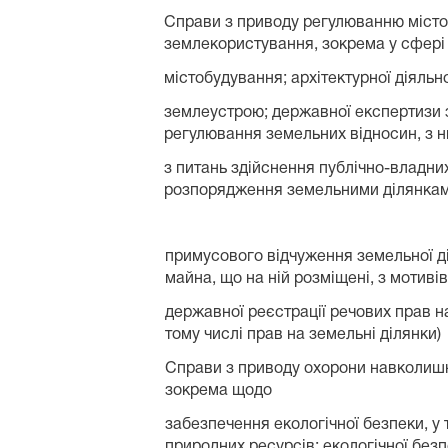
Справи з приводу регулюванню містоб
землекористування, зокрема у сфері
містобудування; архітектурної діяльн
землеустрою; державної експертизи 
регулювання земельних відносин, з н
з питань здійснення публічно-владни
розпорядження земельними ділянка
примусового відчуження земельної ді
майна, що на ній розміщені, з мотивів
державної реєстрації речових прав н
тому числі прав на земельні ділянки)
Справи з приводу охорони навколиш
зокрема щодо
забезпечення екологічної безпеки, у 
природних ресурсів; екологічної без