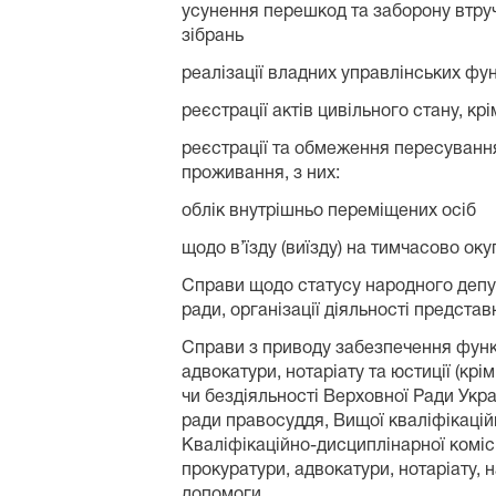
усунення перешкод та заборону втру
зібрань
реалізації владних управлінських фу
реєстрації актів цивільного стану, кр
реєстрації та обмеження пересування
проживання, з них:
облік внутрішньо переміщених осіб
щодо в’їзду (виїзду) на тимчасово ок
Справи щодо статусу народного депут
ради, організації діяльності представ
Справи з приводу забезпечення функ
адвокатури, нотаріату та юстиції (крі
чи бездіяльності Верховної Ради Укра
ради правосуддя, Вищої кваліфікаційно
Кваліфікаційно-дисциплінарної комісі
прокуратури, адвокатури, нотаріату, 
допомоги