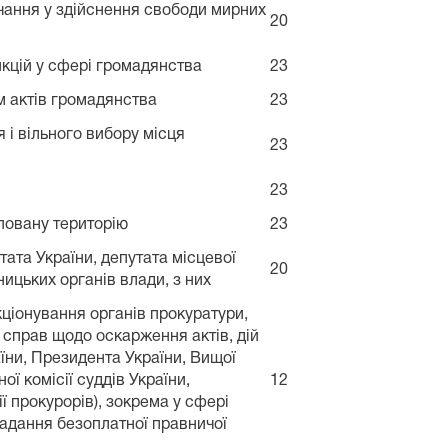
чання у здійснення свободи мирних
20
нкцій у сфері громадянства
23
ім актів громадянства
23
 і вільного вибору місця
23
23
уповану територію
23
ата України, депутата місцевої
20
ницьких органів влади, з них
ціонування органів прокуратури,
м справ щодо оскарження актів, дій
їни, Президента України, Вищої
ї комісії суддів України,
12
ї прокурорів), зокрема у сфері
надання безоплатної правничої