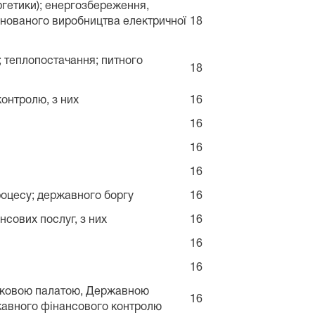
ргетики); енергозбереження,
інованого виробництва електричної
18
 теплопостачання; питного
18
онтролю, з них
16
16
16
16
оцесу; державного боргу
16
сових послуг, з них
16
16
16
нковою палатою, Державною
16
жавного фінансового контролю