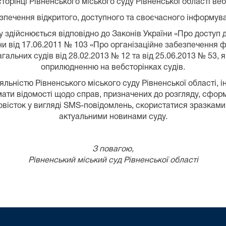
сторінці Рівненського міського суду Рівненської області в
печення відкритого, доступного та своєчасного інформува
здійснюється відповідно до Законів України «Про доступ д
їни від 17.06.2011 № 103 «Про організаційне забезпечення 
агальних судів від 28.02.2013 № 12 та від 25.06.2013 № 53, 
оприлюдненню на вебсторінках судів.
яльністю Рівненського міського суду Рівненської області, і
мати відомості щодо справ, призначених до розгляду, сфор
овісток у вигляді SMS-повідомлень, скористатися зразкам
актуальними новинами суду.
З повагою,
Рівненський міський суд Рівненської області