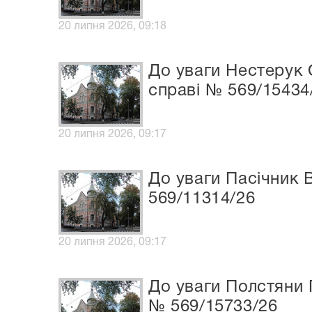
20 липня 2026, 09:18
До уваги Нестерук 
справі № 569/15434
20 липня 2026, 09:17
До уваги Пасічник В
569/11314/26
20 липня 2026, 09:17
До уваги Полстяни Г
№ 569/15733/26