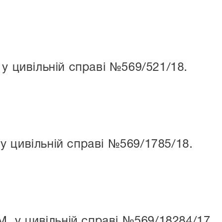
у цивільній справі №569/521/18.
. у цивільній справі №569/1785/18.
М. у цивільній справі №569/18284/17.