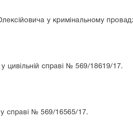
Олексійовича у кримінальному провад
у цивільній справі № 569/18619/17.
 у справі № 569/16565/17.