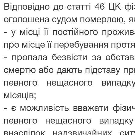
Відповідно до статті 46 ЦК ф
оголошена судом померлою, я
- у місці її постійного прож
про місце її перебування протя
- пропала безвісти за обста
смертю або дають підставу при
певного нещасного випадк
місяців;
- є можливість вважати фізи
певного нещасного випадк
внаслідок надзвичайних сит