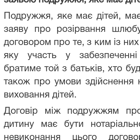
заявою подружжя, яке має діт
Подружжя, яке має дітей, ма
заяву про розірвання шлюб
договором про те, з ким із них
яку участь у забезпеченн
братиме той з батьків, хто б
також про умови здійснення 
виховання дітей.
Договір між подружжям про
дитину має бути нотаріальн
невиконання цього догов