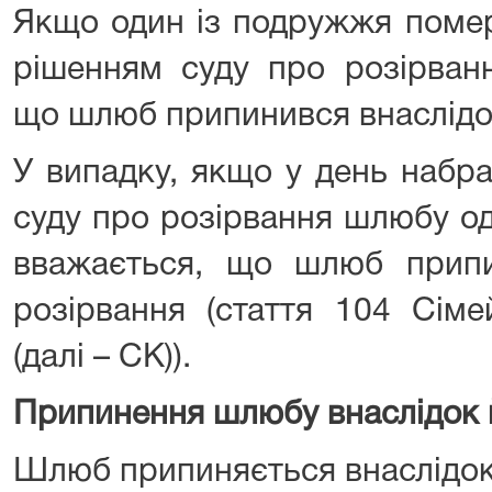
Якщо один із подружжя помер
рішенням суду про розірван
що шлюб припинився внаслідок
У випадку, якщо у день набр
суду про розірвання шлюбу о
вважається, що шлюб припи
розірвання (стаття 104 Сіме
(далі – СК)).
Припинення шлюбу внаслідок 
Шлюб припиняється внаслідок 