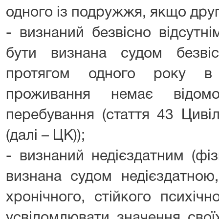
одного із подружжя, якщо дру
- визнаний безвісно відсутн
бути визнана судом безві
протягом одного року в 
проживання немає відом
перебування (стаття 43 Циві
(далі – ЦК));
- визнаний недієздатним (фі
визнана судом недієздатною
хронічного, стійкого психіч
усвідомлювати значення своїх