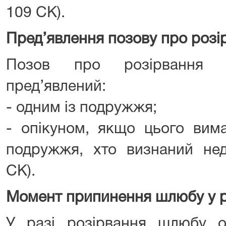
109 СК).
Пред’явлення позову про роз
Позов про розірвання
пред’явлений:
- одним із подружжя;
- опікуном, якщо цього вима
подружжя, хто визнаний нед
СК).
Момент припинення шлюбу у ра
У разі розірвання шлюбу