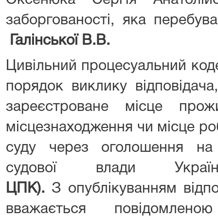
Оксенюка Сергія Анатолій
заборгованості, яка перебу
Галінської
В.В.
Цивільний процесуальний код
порядок виклику відповідача,
зареєстроване місце прожи
місцезнаходження чи місце ро
суду через оголошення на 
судової влади Укр
ЦПК).
З опублікуванням відп
вважається повідомлен