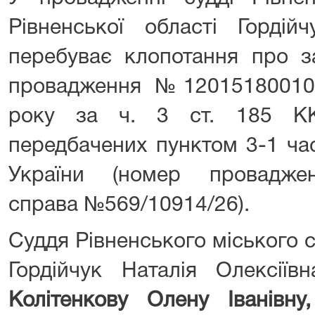
Рівненської області Гордійч
перебуває клопотання про з
провадження №120151800100
року за ч. 3 ст. 185 КК
передбачених пунктом 3-1 ча
України (номер проваджен
справа №569/10914/26).
Суддя Рівненського міського с
Гордійчук Наталія Олексії
Колітенкову
Олену Іванівну
,