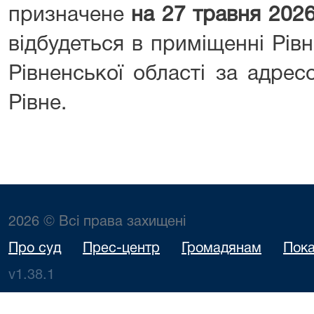
призначене
на
2
7
трав
ня
202
відбудеться в приміщенні Рів
Рівненської області за адрес
Рівне.
2026 © Всі права захищені
Про суд
Прес-центр
Громадянам
Пока
v1.38.1