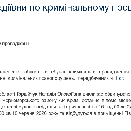
адіївни по кримінальному про
у провадженні
івненської області перебуває кримінальне провадженн
енні кримінальних правопорушень, передбачених ч. 1
ст. 1
 області
Гордійчук Наталія Олексіївна
викликає обвинувачен
 Чорноморського району АР Крим, останнє відоме місце
дготовчі судові засідання, які призначені на 16 год 00 хв 
 00 хв 18 червня 2026 року та відбудуться в приміщенні Рі