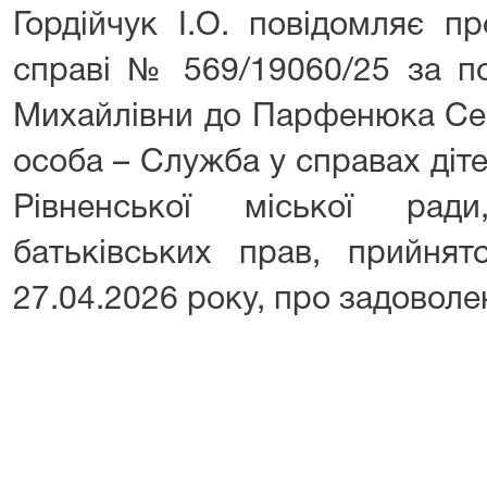
Гордійчук І.О. повідомляє п
справі № 569/19060/25 за п
Михайлівни до Парфенюка Сер
особа – Служба у справах діт
Рівненської міської рад
батьківських прав, прийнят
27.04.2026 року, про задоволе