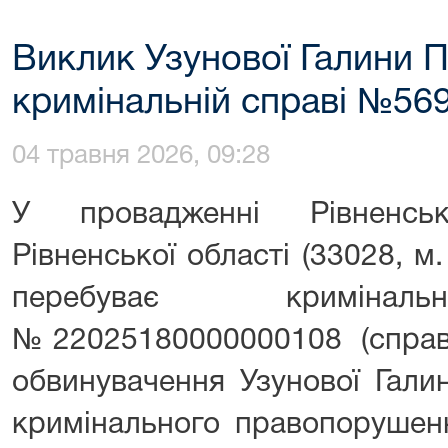
Виклик Узунової Галини П
кримінальній справі №56
04 травня 2026, 09:28
У провадженні Рівненсь
Рівненської області (33028, м.
перебуває кримінал
№22025180000000108 (спра
обвинувачення Узунової Гали
кримінального правопорушенн