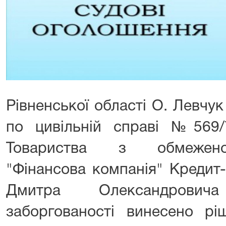
Рівненської області О. Левчу
по цивільній справі №569
Товариства з обмеженою
"Фінансова компанія" Кредит
Дмитра Олександрови
заборгованості винесено рі