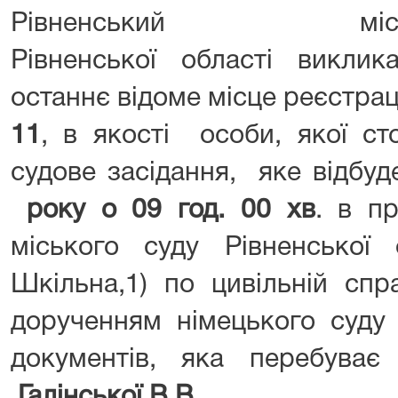
Рівненський м
Рівненської області вик
останнє відоме місце реєстрац
11
, в якості особи, якої с
судове засідання, яке відбуд
року о
09
год.
00
хв
. в п
міського суду Рівненської о
Шкільна,1) по цивільній сп
дорученням німецького суду
документів, яка перебува
Галінської
В.В.