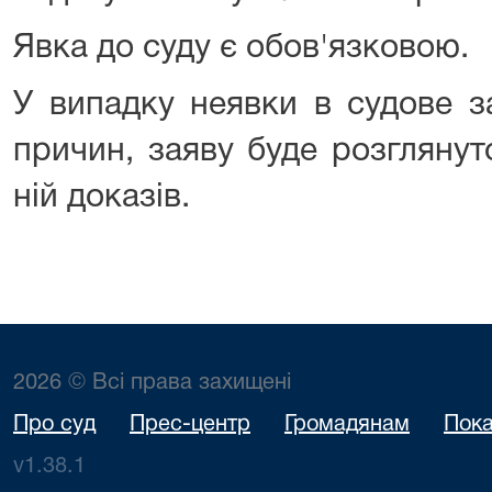
Явка до суду є обов'язковою.
У випадку неявки в судове з
причин, заяву буде розглянут
ній доказів.
2026 © Всі права захищені
Про суд
Прес-центр
Громадянам
Пока
v1.38.1