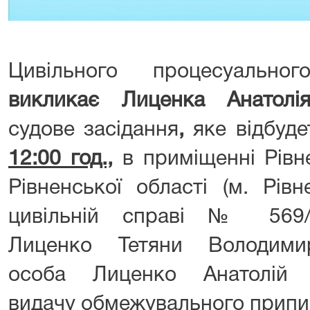
Цивільного процесуально
виклика
є
Лиценка
Анатолія
судове засідання
,
яке відбуд
12
:
0
0
год.,
в приміщенні Рівне
Рівненської області (м. Рівн
цивільній справі № 569/
Лиценко Тетяни Володимир
особа Лиценко Анатолій 
видачу обмежувального припи