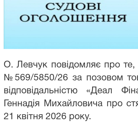
О. Левчук повідомляє про те,
№569/5850/26 за позовом то
відповідальністю «Деал Фі
Геннадія Михайловича про ст
21 квітня 2026 року.