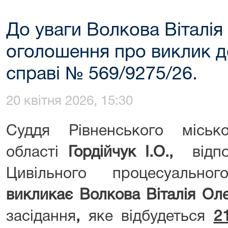
До уваги Волкова Віталі
оголошення про виклик до
справі № 569/9275/26.
20 квітня 2026, 15:30
Суддя Рівненського міськ
області
Гордійчук І.О.,
відп
Цивільного процесуально
виклика
є
Волкова Віталія Ол
засідання
,
яке відбудеться
2