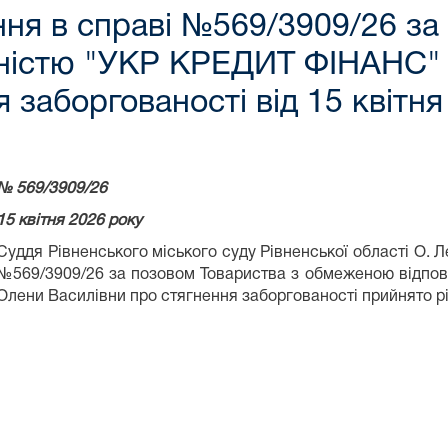
ня в справі №569/3909/26 за
ьністю "УКР КРЕДИТ ФІНАНС"
 заборгованості від 15 квітня
№ 569
/
3909
/26
15
квітня
2026
року
Суддя Рівненського міського суду Рівненської області О. Л
№569/3909/26 за позовом Товариства з обмеженою відпо
Олени Василівни про стягнення заборгованості прийнято ріш