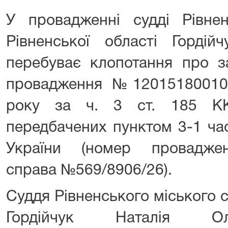
У провадженні судді Рівнен
Рівненської області Гордійч
перебуває клопотання про з
провадження №120151800100
року за ч. 3 ст. 185 КК
передбачених пунктом 3-1 ча
України (номер проваджен
справа №569/8906/26).
Суддя Рівненського міського с
Гордійчук Наталія Оле