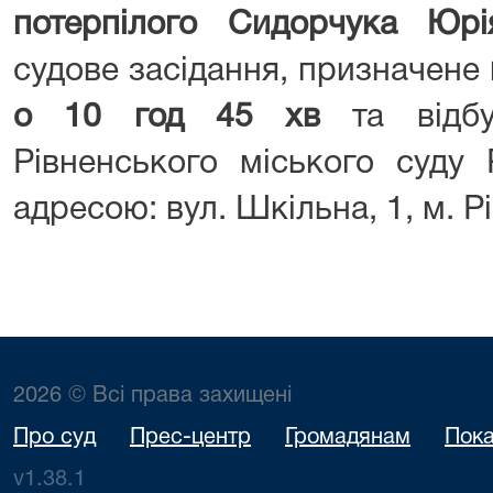
потерпі
л
ого
Сидорчука Юрі
судове засідання, призначене
о
1
0
год
4
5
хв
та відб
Рівненського міського суду 
адресою: вул. Шкільна, 1, м. Рі
2026 © Всі права захищені
Про суд
Прес-центр
Громадянам
Пока
v1.38.1