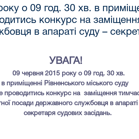
оку о 09 год. 30 хв. в приміщ
водитись конкурс на заміщенн
бовця в апараті суду – секрет
УВАГА!
09 червня 2015 року о 09 год. 30 хв.
в приміщенні Рівненського міського суду
е проводитись конкурс на
заміщення
тимча
тн
ої
посад
и
державного службовця в апараті
секретаря судових засідань
.