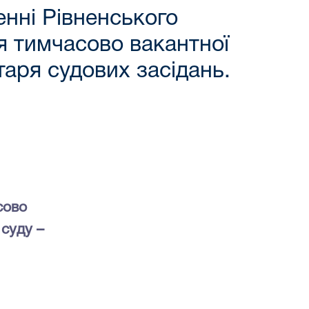
енні Рівненського
я тимчасово вакантної
аря судових засідань.
сово
 суду
–