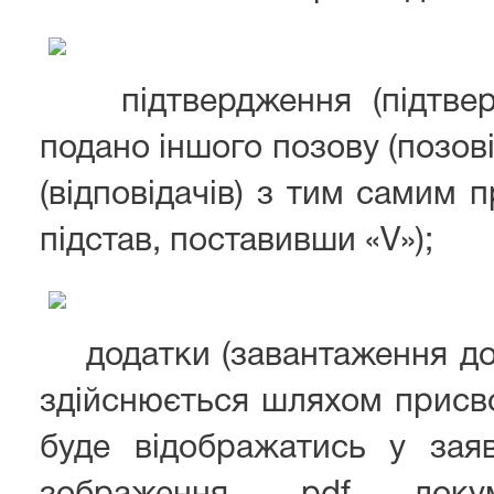
підтвердження (підтверд
подано іншого позову (позові
(відповідачів) з тим самим 
підстав, поставивши «V»);
додатки (завантаження дод
здійснюється шляхом присво
буде відображатись у зая