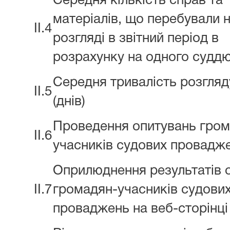
Середня кількість справ та
матеріалів, що перебували 
II.4
розгляді в звітний період в
розрахунку на одного судд
Середня тривалість розгляд
II.5
(днів)
Проведення опитувань гром
II.6
учасників судових провадж
Оприлюднення результатів 
II.7
громадян-учасників судови
проваджень на веб-сторінці