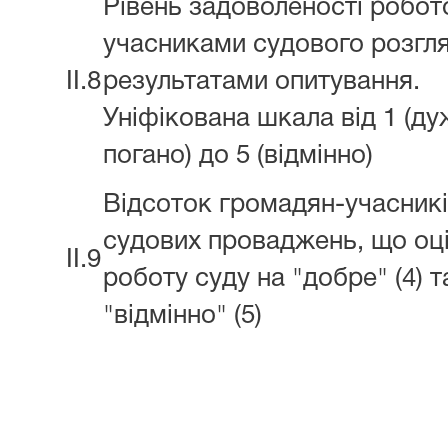
Рівень задоволеності робот
учасниками судового розгля
II.8
результатами опитування.
Уніфікована шкала від 1 (ду
погано) до 5 (відмінно)
Відсоток громадян-учасник
судових проваджень, що оц
II.9
роботу суду на "добре" (4) т
"відмінно" (5)