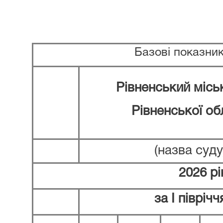
Базові показни
Рівненський місь
Рівненської об
(назва суду
2026 рі
за І піврічч