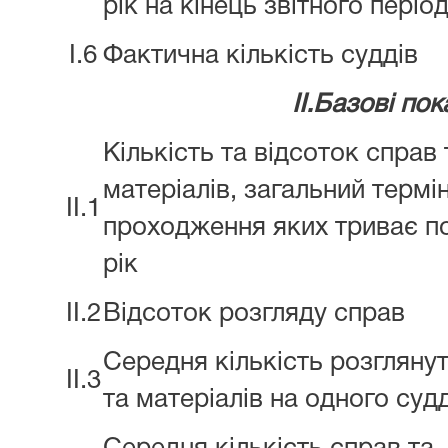
рік на кінець звітного періо
I.6
Фактична кількість суддів
II.Базові по
Кількість та відсоток справ 
матеріалів, загальний термі
II.1
проходження яких триває п
рік
II.2
Відсоток розгляду справ
Середня кількість розгляну
II.3
та матеріалів на одного суд