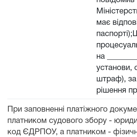
повідомив 
Міністерств
має відпов
паспорті);
процесуал
на _______
установи, о
штраф), з
рішення п
При заповненні платіжного докуме
платником судового збору - юрид
код ЄДРПОУ, а платником - фізич