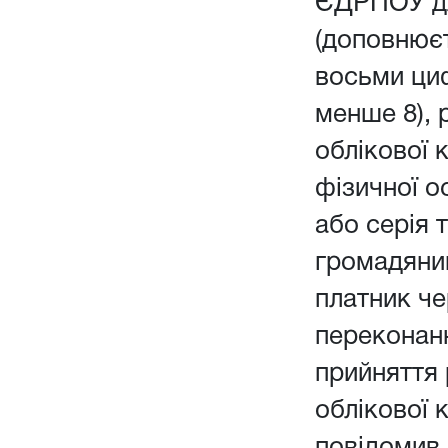
ЄДРПОУ дл
(доповнюєт
восьми ци
менше 8), 
облікової 
фізичної о
або серія 
громадянин
платник чер
переконанн
прийняття
облікової 